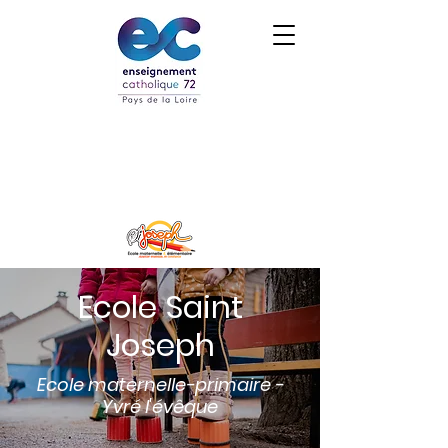
Ecole Saint
Joseph
Ecole maternelle-primaire -
Yvré l'évêque