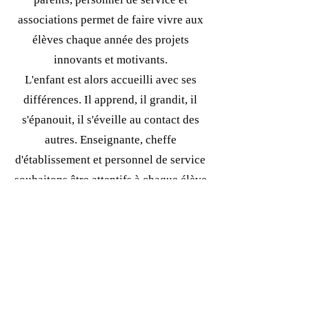
associations permet de faire vivre aux
élèves chaque année des projets
innovants et motivants.
L'enfant est alors accueilli avec ses
différences. Il apprend, il grandit, il
s'épanouit, il s'éveille au contact des
autres. Enseignante, cheffe
d'établissement et personnel de service
souhaitons être attentifs à chaque élève
pour lui permettre de grandir, de
s'épanouir, d'être autonome et
responsable.
Bonne visite sur notre site, n'hésitez pas à
me contacter pour plus d'informations.